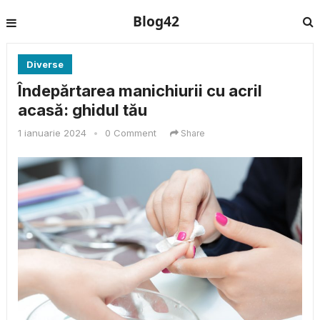
Blog42
Diverse
Îndepărtarea manichiurii cu acril
acasă: ghidul tău
1 ianuarie 2024
•
0 Comment
Share