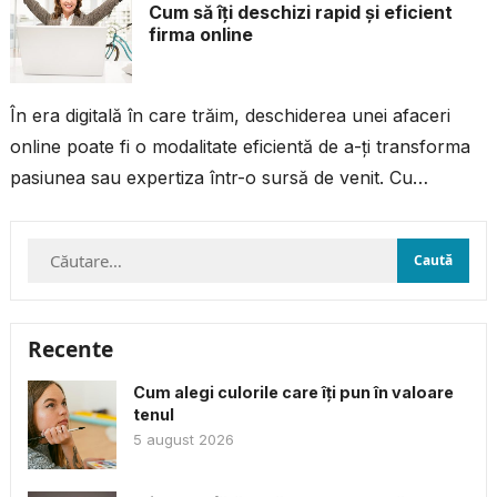
Cum să îți deschizi rapid și eficient
firma online
În era digitală în care trăim, deschiderea unei afaceri
online poate fi o modalitate eficientă de a-ți transforma
pasiunea sau expertiza într-o sursă de venit. Cu
resursele și...
Caută
după:
Recente
Cum alegi culorile care îți pun în valoare
tenul
5 august 2026