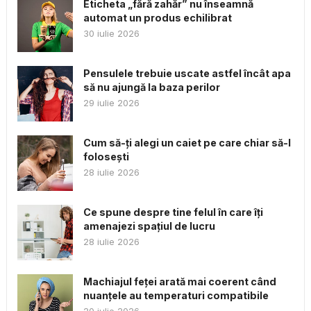
Eticheta „fără zahăr” nu înseamnă
automat un produs echilibrat
30 iulie 2026
Pensulele trebuie uscate astfel încât apa
să nu ajungă la baza perilor
29 iulie 2026
Cum să-ți alegi un caiet pe care chiar să-l
folosești
28 iulie 2026
Ce spune despre tine felul în care îți
amenajezi spațiul de lucru
28 iulie 2026
Machiajul feței arată mai coerent când
nuanțele au temperaturi compatibile