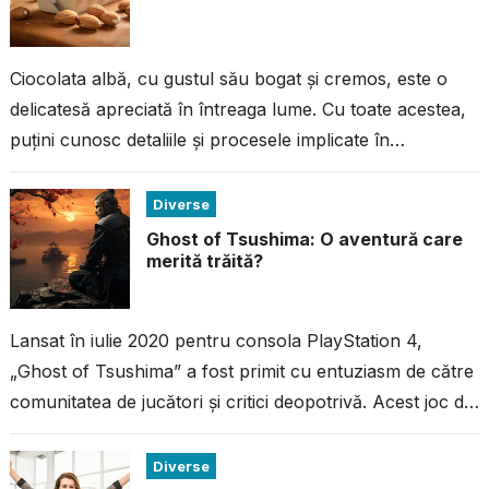
Ciocolata albă, cu gustul său bogat și cremos, este o
delicatesă apreciată în întreaga lume. Cu toate acestea,
puțini cunosc detaliile și procesele implicate în
fabricarea acestei ciocolate...
Diverse
Ghost of Tsushima: O aventură care
merită trăită?
Lansat în iulie 2020 pentru consola PlayStation 4,
„Ghost of Tsushima” a fost primit cu entuziasm de către
comunitatea de jucători și critici deopotrivă. Acest joc de
acțiune...
Diverse