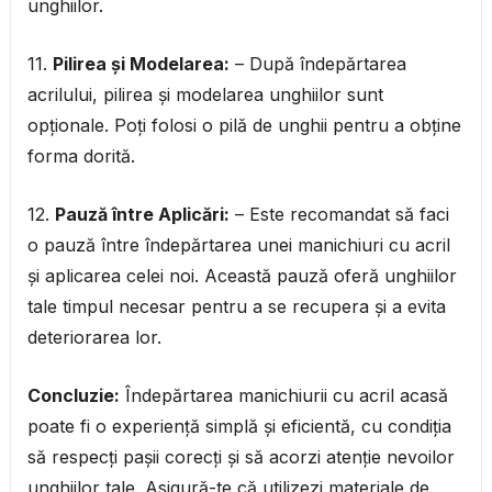
unghiilor.
11.
Pilirea și Modelarea:
– După îndepărtarea
acrilului, pilirea și modelarea unghiilor sunt
opționale. Poți folosi o pilă de unghii pentru a obține
forma dorită.
12.
Pauză între Aplicări:
– Este recomandat să faci
o pauză între îndepărtarea unei manichiuri cu acril
și aplicarea celei noi. Această pauză oferă unghiilor
tale timpul necesar pentru a se recupera și a evita
deteriorarea lor.
Concluzie:
Îndepărtarea manichiurii cu acril acasă
poate fi o experiență simplă și eficientă, cu condiția
să respecți pașii corecți și să acorzi atenție nevoilor
unghiilor tale. Asigură-te că utilizezi materiale de