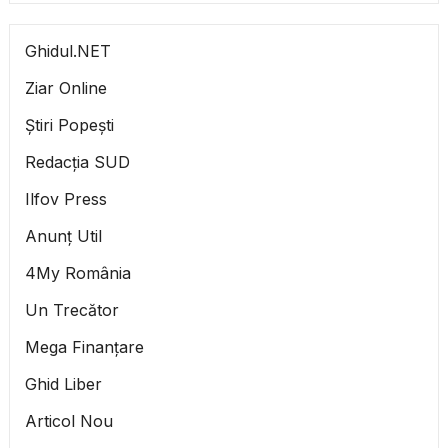
Ghidul.NET
Ziar Online
Știri Popești
Redacția SUD
Ilfov Press
Anunț Util
4My România
Un Trecător
Mega Finanțare
Ghid Liber
Articol Nou