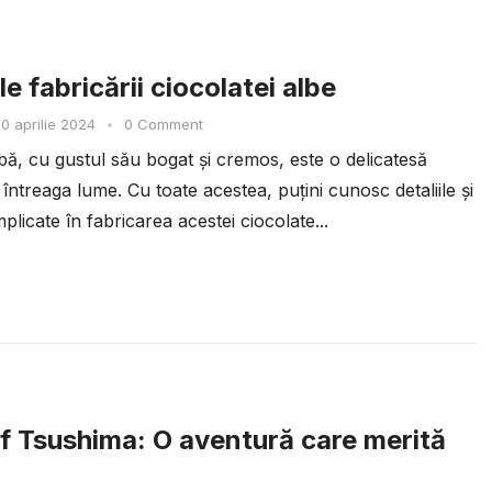
e fabricării ciocolatei albe
0 aprilie 2024
•
0 Comment
bă, cu gustul său bogat și cremos, este o delicatesă
 întreaga lume. Cu toate acestea, puțini cunosc detaliile și
plicate în fabricarea acestei ciocolate...
f Tsushima: O aventură care merită