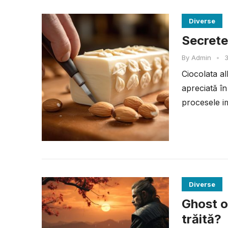
Diverse
Secretel
By
Admin
•
3
Ciocolata al
apreciată în
procesele im
Diverse
Ghost o
trăită?