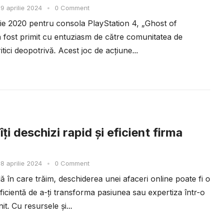
9 aprilie 2024
•
0 Comment
ulie 2020 pentru consola PlayStation 4, „Ghost of
 fost primit cu entuziasm de către comunitatea de
ritici deopotrivă. Acest joc de acțiune...
ți deschizi rapid și eficient firma
8 aprilie 2024
•
0 Comment
ală în care trăim, deschiderea unei afaceri online poate fi o
ficientă de a-ți transforma pasiunea sau expertiza într-o
it. Cu resursele și...