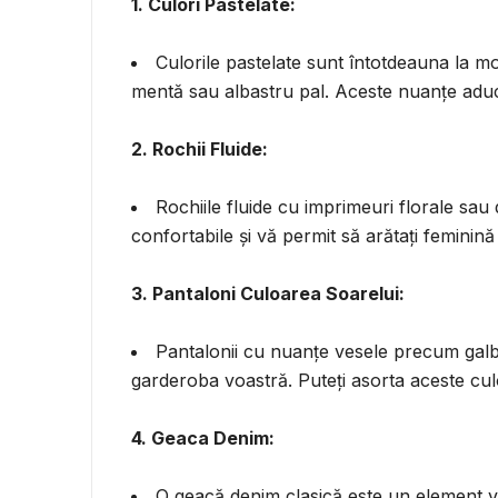
1. Culori Pastelate:
Culorile pastelate sunt întotdeauna la mo
mentă sau albastru pal. Aceste nuanțe aduc
2. Rochii Fluide:
Rochiile fluide cu imprimeuri florale sa
confortabile și vă permit să arătați feminină ș
3. Pantaloni Culoarea Soarelui:
Pantalonii cu nuanțe vesele precum galb
garderoba voastră. Puteți asorta aceste cu
4. Geaca Denim:
O geacă denim clasică este un element v