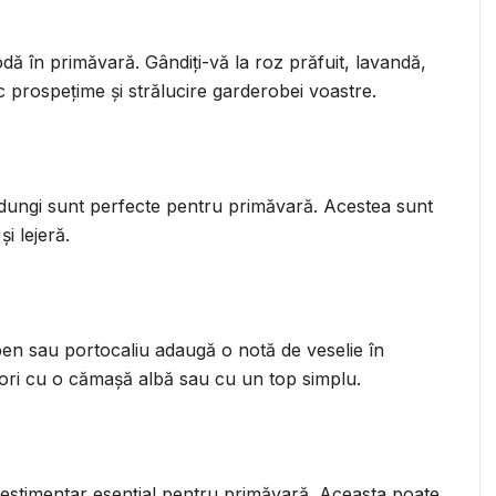
dă în primăvară. Gândiți-vă la roz prăfuit, lavandă,
 prospețime și strălucire garderobei voastre.
u dungi sunt perfecte pentru primăvară. Acestea sunt
i lejeră.
en sau portocaliu adaugă o notă de veselie în
lori cu o cămașă albă sau cu un top simplu.
estimentar esențial pentru primăvară. Aceasta poate