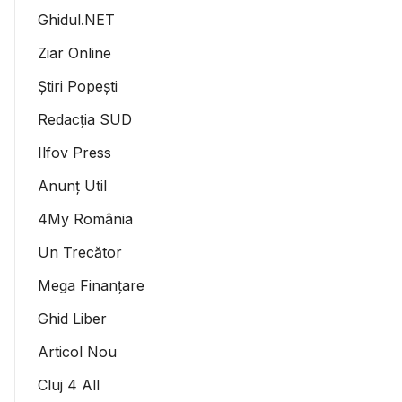
Ghidul.NET
Ziar Online
Știri Popești
Redacția SUD
Ilfov Press
Anunț Util
4My România
Un Trecător
Mega Finanțare
Ghid Liber
Articol Nou
Cluj 4 All