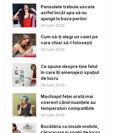
Pensulele trebuie uscate
astfel încât apa să nu
ajungă la baza perilor
29 iulie 2026
Cum să-ți alegi un caiet pe
care chiar să-l folosești
28 iulie 2026
Ce spune despre tine felul
în care îți amenajezi spațiul
de lucru
28 iulie 2026
Machiajul feței arată mai
coerent când nuanțele au
temperaturi compatibile
20 iulie 2026
Bucătăria cu insule mobile,
cărucioare și spații de lucru