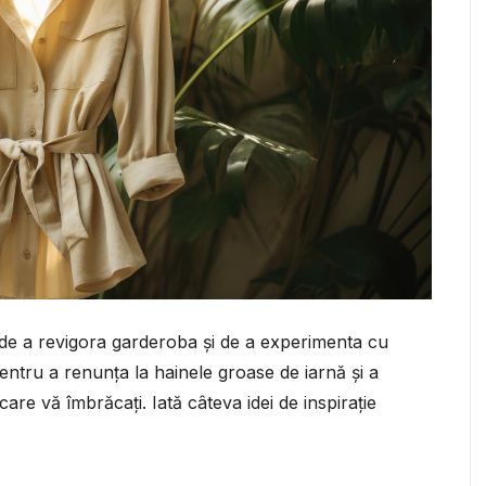
a de a revigora garderoba și de a experimenta cu
pentru a renunța la hainele groase de iarnă și a
re vă îmbrăcați. Iată câteva idei de inspirație