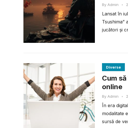
By
Admin
•
2
Lansat în i
Tsushima” a
jucători și c
Diverse
Cum să î
online
By
Admin
•
2
În era digit
modalitate e
sursă de ven