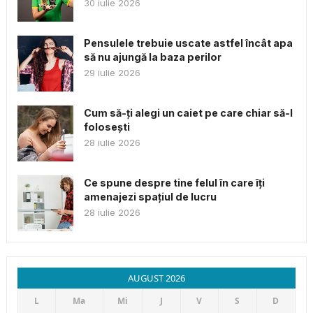
30 iulie 2026
Pensulele trebuie uscate astfel încât apa
să nu ajungă la baza perilor
29 iulie 2026
Cum să-ți alegi un caiet pe care chiar să-l
folosești
28 iulie 2026
Ce spune despre tine felul în care îți
amenajezi spațiul de lucru
28 iulie 2026
AUGUST 2026
L
Ma
Mi
J
V
S
D