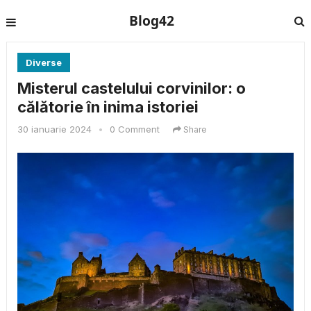
Blog42
Diverse
Misterul castelului corvinilor: o
călătorie în inima istoriei
30 ianuarie 2024
•
0 Comment
Share