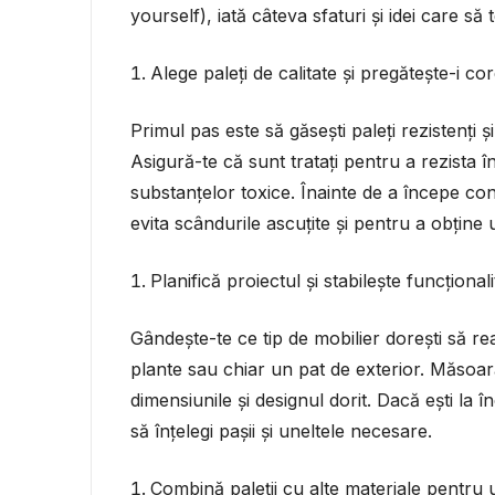
yourself), iată câteva sfaturi și idei care să 
Alege paleți de calitate și pregătește-i c
Primul pas este să găsești paleți rezistenți 
Asigură-te că sunt tratați pentru a rezista î
substanțelor toxice. Înainte de a începe con
evita scândurile ascuțite și pentru a obține un
Planifică proiectul și stabilește funcțional
Gândește-te ce tip de mobilier dorești să r
plante sau chiar un pat de exterior. Măsoară
dimensiunile și designul dorit. Dacă ești la î
să înțelegi pașii și uneltele necesare.
Combină paleții cu alte materiale pentru 