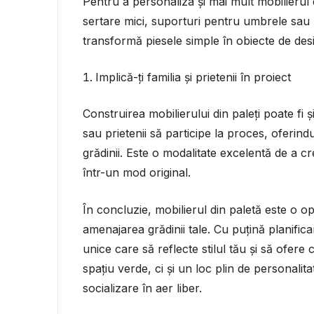
Pentru a personaliza și mai mult mobilierul 
sertare mici, suporturi pentru umbrele sau l
transformă piesele simple în obiecte de desig
Implică-ți familia și prietenii în proiect
Construirea mobilierului din paleți poate fi și 
sau prietenii să participe la proces, oferi
grădinii. Este o modalitate excelentă de a cr
într-un mod original.
În concluzie, mobilierul din paletă este o op
amenajarea grădinii tale. Cu puțină planifica
unice care să reflecte stilul tău și să ofere
spațiu verde, ci și un loc plin de personali
socializare în aer liber.