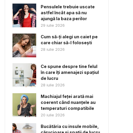
Pensulele trebuie uscate
astfel încât apa să nu
ajungă la baza perilor
29 iulie 2026
Cum să-ți alegi un caiet pe
care chiar să-l folosești
28 iulie 2026
Ce spune despre tine felul
în care îți amenajezi spațiul
de lucru
28 iulie 2026
Machiajul feței arată mai
coerent când nuanțele au
temperaturi compatibile
20 iulie 2026
Bucătăria cu insule mobile,
cărucioare și spații de lucru