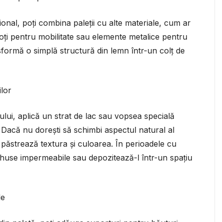
ional, poți combina paleții cu alte materiale, cum ar
 roți pentru mobilitate sau elemente metalice pentru
sformă o simplă structură din lemn într-un colț de
ilor
ului, aplică un strat de lac sau vopsea specială
 Dacă nu dorești să schimbi aspectul natural al
păstrează textura și culoarea. În perioadele cu
huse impermeabile sau depozitează-l într-un spațiu
le