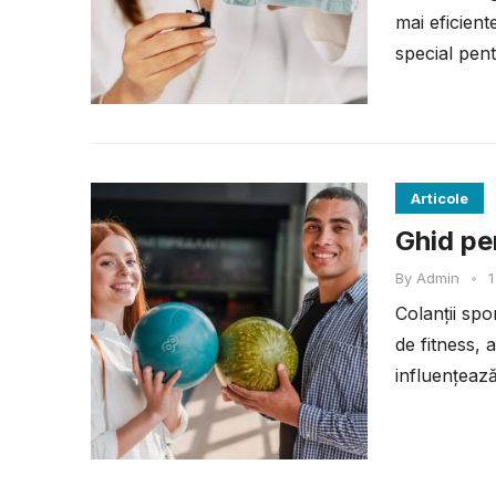
mai eficien
special pent
Articole
Ghid pen
By
Admin
•
1
Colanții spo
de fitness, 
influențează
performanța