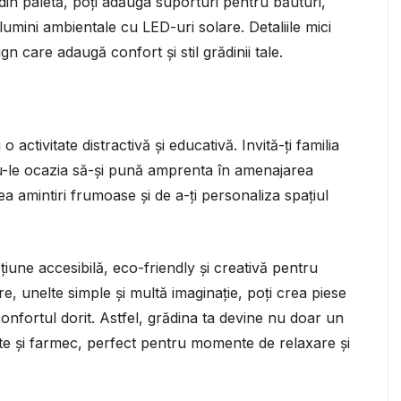
din paletă, poți adăuga suporturi pentru băuturi,
umini ambientale cu LED-uri solare. Detaliile mici
n care adaugă confort și stil grădinii tale.
o activitate distractivă și educativă. Invită-ți familia
ndu-le ocazia să-și pună amprenta în amenajarea
ea amintiri frumoase și de a-ți personaliza spațiul
țiune accesibilă, eco-friendly și creativă pentru
re, unelte simple și multă imaginație, poți crea piese
 confortul dorit. Astfel, grădina ta devine nu doar un
tate și farmec, perfect pentru momente de relaxare și