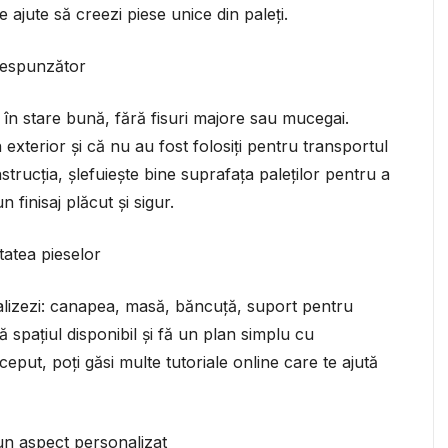
te ajute să creezi piese unice din paleți.
orespunzător
și în stare bună, fără fisuri majore sau mucegai.
n exterior și că nu au fost folosiți pentru transportul
strucția, șlefuiește bine suprafața paleților pentru a
 finisaj plăcut și sigur.
itatea pieselor
ealizezi: canapea, masă, băncuță, suport pentru
 spațiul disponibil și fă un plan simplu cu
nceput, poți găsi multe tutoriale online care te ajută
un aspect personalizat