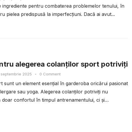
te ingrediente pentru combaterea problemelor tenului, în
ru pielea predispusă la imperfecțiuni. Dacă ai avut...
tru alegerea colanților sport potriviți
 septembrie 2025
•
0 Comment
rt sunt un element esențial în garderoba oricărui pasionat
alergare sau yoga. Alegerea colanților potriviți nu
 doar confortul în timpul antrenamentului, ci și
...