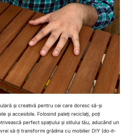
pulară și creativă pentru cei care doresc să-și
 și accesibile. Folosind paleți reciclați, poți
rivească perfect spațiului și stilului tău, aducând un
 vrei să-ți transformi grădina cu mobilier DIY (do-it-