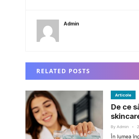
Admin
RELATED POSTS
Articole
De ce să
skincar
By
Admin
•
2
În lumea îngr