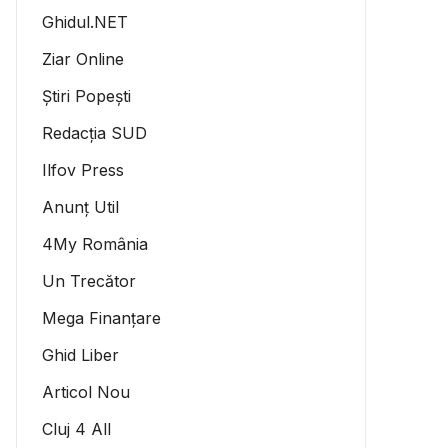
Ghidul.NET
Ziar Online
Știri Popești
Redacția SUD
Ilfov Press
Anunț Util
4My România
Un Trecător
Mega Finanțare
Ghid Liber
Articol Nou
Cluj 4 All