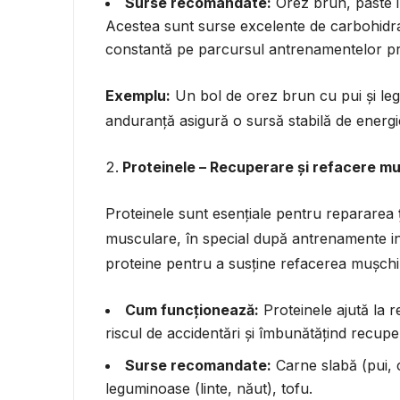
Surse recomandate:
Orez brun, paste in
Acestea sunt surse excelente de carbohidraț
constantă pe parcursul antrenamentelor pr
Exemplu:
Un bol de orez brun cu pui și le
anduranță asigură o sursă stabilă de energi
Proteinele – Recuperare și refacere m
Proteinele sunt esențiale pentru repararea 
musculare, în special după antrenamente int
proteine pentru a susține refacerea mușchilo
Cum funcționează:
Proteinele ajută la 
riscul de accidentări și îmbunătățind recup
Surse recomandate:
Carne slabă (pui, 
leguminoase (linte, năut), tofu.