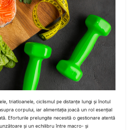
 triatloanele, ciclismul pe distanțe lungi și înotul
upra corpului, iar alimentația joacă un rol esențial
ată. Eforturile prelungite necesită o gestionare atentă
unzătoare și un echilibru între macro- și