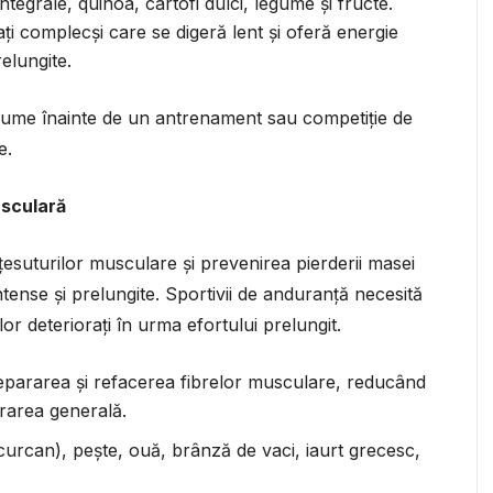
tegrale, quinoa, cartofi dulci, legume și fructe.
i complecși care se digeră lent și oferă energie
elungite.
gume înainte de un antrenament sau competiție de
e.
usculară
țesuturilor musculare și prevenirea pierderii masei
ense și prelungite. Sportivii de anduranță necesită
r deteriorați în urma efortului prelungit.
repararea și refacerea fibrelor musculare, reducând
erarea generală.
curcan), pește, ouă, brânză de vaci, iaurt grecesc,