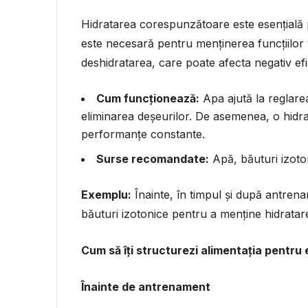
Hidratarea corespunzătoare este esențială p
este necesară pentru menținerea funcțiilor v
deshidratarea, care poate afecta negativ efi
Cum funcționează:
Apa ajută la reglarea
eliminarea deșeurilor. De asemenea, o hidr
performanțe constante.
Surse recomandate:
Apă, băuturi izoto
Exemplu:
Înainte, în timpul și după antre
băuturi izotonice pentru a menține hidratar
Cum să îți structurezi alimentația pentru 
Înainte de antrenament