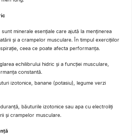
ric
u) sunt minerale esențiale care ajută la menținerea
ratării și a crampelor musculare. În timpul exercițiilor
ranspirație, ceea ce poate afecta performanța.
reglarea echilibrului hidric și a funcției musculare,
ormanța constantă.
uri izotonice, banane (potasiu), legume verzi
uranță, băuturile izotonice sau apa cu electroliți
rii și crampelor musculare.
anță