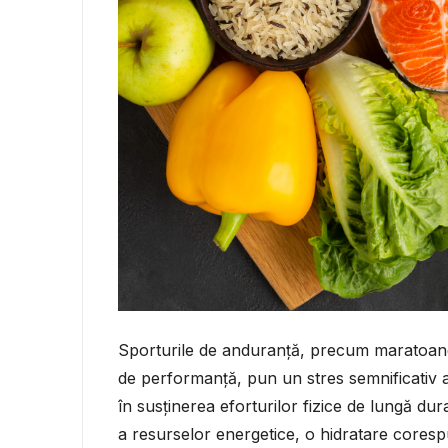
Sporturile de anduranță, precum maratoanele,
de performanță, pun un stres semnificativ as
în susținerea eforturilor fizice de lungă dur
a resurselor energetice, o hidratare coresp