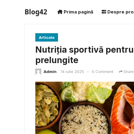
Blog42
Prima pagină
Despre pro
Articole
Nutriția sportivă pentru
prelungite
Admin
14 iulie 2025
•
0 Comment
Share