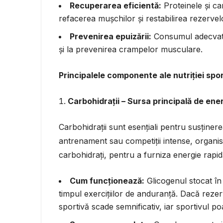
Recuperarea eficientă:
Proteinele și c
refacerea mușchilor și restabilirea rezervel
Prevenirea epuizării:
Consumul adecvat de
și la prevenirea crampelor musculare.
Principalele componente ale nutriției spor
Carbohidrații – Sursa principală de ene
Carbohidrații sunt esențiali pentru susținere
antrenament sau competiții intense, organis
carbohidrați, pentru a furniza energie rapi
Cum funcționează:
Glicogenul stocat în m
timpul exercițiilor de anduranță. Dacă reze
sportivă scade semnificativ, iar sportivul 