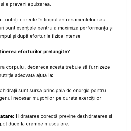
 și a preveni epuizarea.
i nutriții corecte în timpul antrenamentelor sau
turi sunt esențiale pentru a maximiza performanța și
mpul și după eforturile fizice intense.
ținerea eforturilor prelungite?
a corpului, deoarece acesta trebuie să furnizeze
utriție adecvată ajută la:
hidrații sunt sursa principală de energie pentru
ogenul necesar mușchilor pe durata exercițiilor
ratare:
Hidratarea corectă previne deshidratarea și
 pot duce la crampe musculare.