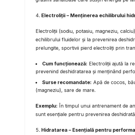
Electroliții – Menținerea echilibrului hid
Electroliții (sodiu, potasiu, magneziu, calci
echilibrului fluidelor și la prevenirea deshid
prelungite, sportivii pierd electroliți prin t
Cum funcționează:
Electroliții ajută la 
prevenind deshidratarea și menținând perf
Surse recomandate:
Apă de cocos, băut
(magneziu), sare de mare.
Exemplu:
În timpul unui antrenament de and
sunt esențiale pentru prevenirea deshidrată
Hidratarea – Esențială pentru perform