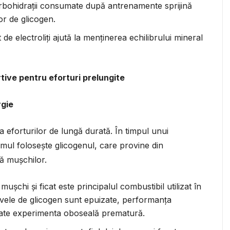
arbohidrații consumate după antrenamente sprijină
or de glicogen.
 electroliți ajută la menținerea echilibrului mineral
tive pentru eforturi prelungite
rgie
a eforturilor de lungă durată. În timpul unui
mul folosește glicogenul, care provine din
dă mușchilor.
ușchi și ficat este principalul combustibil utilizat în
rvele de glicogen sunt epuizate, performanța
poate experimenta oboseală prematură.