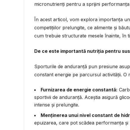
micronutrienți pentru a sprijini performanța
În acest articol, vom explora importanța une
competițiilor prelungite, ce alimente și bău
cum trebuie structurate mesele înainte, în ti
De ce este importantă nutriția pentru sus
Sporturile de anduranță pun presiune asupr
constant energie pe parcursul activității. O n
Furnizarea de energie constantă:
Carbo
sportivii de anduranță. Aceștia asigură glic
intense și prelungite.
Menținerea unui nivel constant de hid
epuizarea, care pot scădea performanța și