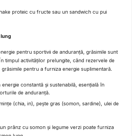
ake proteic cu fructe sau un sandwich cu pui
 lung
energie pentru sportivii de anduranță, grăsimile sunt
n timpul activităților prelungite, când rezervele de
ă grăsimile pentru a furniza energie suplimentară.
energie constantă și sustenabilă, esențială în
orturile de anduranță.
nțe (chia, in), pește gras (somon, sardine), ulei de
 un prânz cu somon și legume verzi poate furniza
ermen lung.