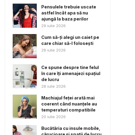
Pensulele trebuie uscate
astfel încât apa să nu
ajungă la baza perilor
29 iulie 2026
Cum să-ți alegi un caiet pe
care chiar să-l folosești
28 iulie 2026
Ce spune despre tine felul
în care îți amenajezi spațiul
de lucru
28 iulie 2026
Machiajul feței arată mai
coerent când nuanțele au
temperaturi compatibile
20 iulie 2026
Bucătăria cu insule mobile,
cărucioare și spații de lucru