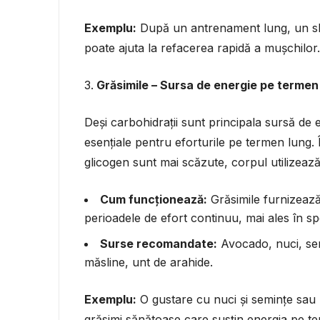
Exemplu:
După un antrenament lung, un sh
poate ajuta la refacerea rapidă a mușchilor.
Grăsimile – Sursa de energie pe termen
Deși carbohidrații sunt principala sursă de 
esențiale pentru eforturile pe termen lung. Î
glicogen sunt mai scăzute, corpul utilizeaz
Cum funcționează:
Grăsimile furnizează 
perioadele de efort continuu, mai ales în sp
Surse recomandate:
Avocado, nuci, semi
măsline, unt de arahide.
Exemplu:
O gustare cu nuci și semințe sau
grăsimi sănătoase care susțin energia pe t