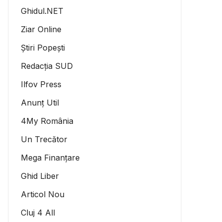
Ghidul.NET
Ziar Online
Știri Popești
Redacția SUD
Ilfov Press
Anunț Util
4My România
Un Trecător
Mega Finanțare
Ghid Liber
Articol Nou
Cluj 4 All