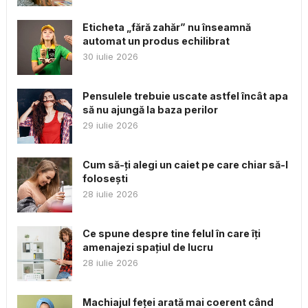
Eticheta „fără zahăr” nu înseamnă
automat un produs echilibrat
30 iulie 2026
Pensulele trebuie uscate astfel încât apa
să nu ajungă la baza perilor
29 iulie 2026
Cum să-ți alegi un caiet pe care chiar să-l
folosești
28 iulie 2026
Ce spune despre tine felul în care îți
amenajezi spațiul de lucru
28 iulie 2026
Machiajul feței arată mai coerent când