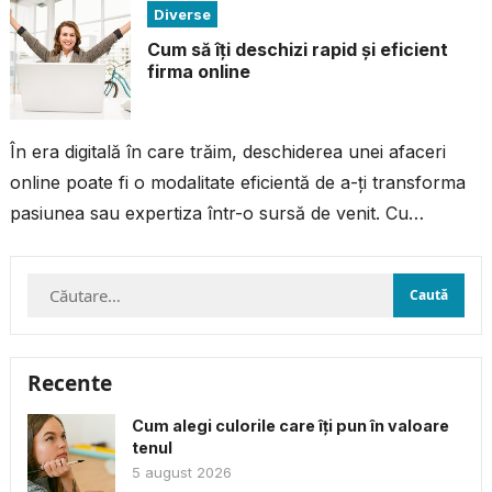
Diverse
Cum să îți deschizi rapid și eficient
firma online
În era digitală în care trăim, deschiderea unei afaceri
online poate fi o modalitate eficientă de a-ți transforma
pasiunea sau expertiza într-o sursă de venit. Cu
resursele și...
Caută
după:
Recente
Cum alegi culorile care îți pun în valoare
tenul
5 august 2026