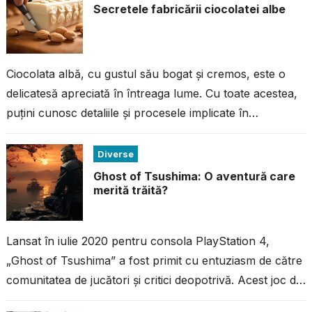
Secretele fabricării ciocolatei albe
Ciocolata albă, cu gustul său bogat și cremos, este o
delicatesă apreciată în întreaga lume. Cu toate acestea,
puțini cunosc detaliile și procesele implicate în
fabricarea acestei ciocolate...
Diverse
Ghost of Tsushima: O aventură care
merită trăită?
Lansat în iulie 2020 pentru consola PlayStation 4,
„Ghost of Tsushima” a fost primit cu entuziasm de către
comunitatea de jucători și critici deopotrivă. Acest joc de
acțiune...