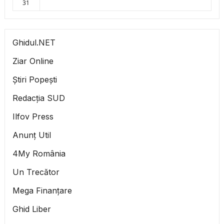
31
Ghidul.NET
Ziar Online
Știri Popești
Redacția SUD
Ilfov Press
Anunț Util
4My România
Un Trecător
Mega Finanțare
Ghid Liber