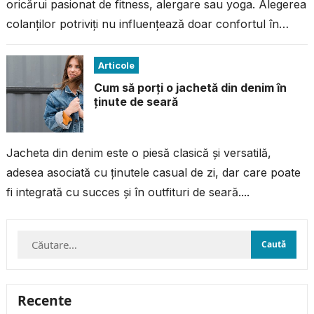
oricărui pasionat de fitness, alergare sau yoga. Alegerea
colanților potriviți nu influențează doar confortul în
timpul antrenamentului, ci și performanța...
Articole
Cum să porți o jachetă din denim în
ținute de seară
Jacheta din denim este o piesă clasică și versatilă,
adesea asociată cu ținutele casual de zi, dar care poate
fi integrată cu succes și în outfituri de seară....
Caută
după:
Recente