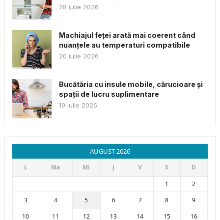
28 iulie 2026
Machiajul feței arată mai coerent când
nuanțele au temperaturi compatibile
20 iulie 2026
Bucătăria cu insule mobile, cărucioare și
spații de lucru suplimentare
19 iulie 2026
AUGUST 2026
L
Ma
Mi
J
V
S
D
1
2
3
4
5
6
7
8
9
10
11
12
13
14
15
16