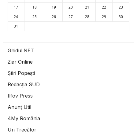
17
18
19
20
21
22
23
24
25
26
27
28
29
30
31
Ghidul.NET
Ziar Online
Știri Popești
Redacția SUD
Ilfov Press
Anunț Util
4My România
Un Trecător