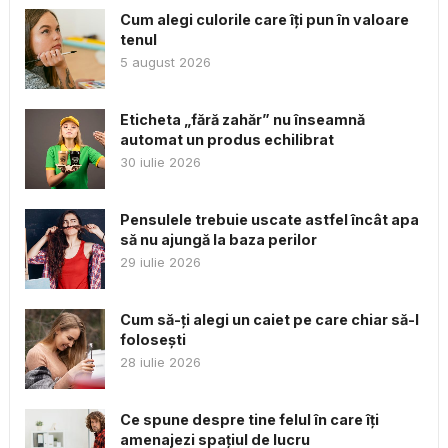
Cum alegi culorile care îți pun în valoare
tenul
5 august 2026
Eticheta „fără zahăr” nu înseamnă
automat un produs echilibrat
30 iulie 2026
Pensulele trebuie uscate astfel încât apa
să nu ajungă la baza perilor
29 iulie 2026
Cum să-ți alegi un caiet pe care chiar să-l
folosești
28 iulie 2026
Ce spune despre tine felul în care îți
amenajezi spațiul de lucru