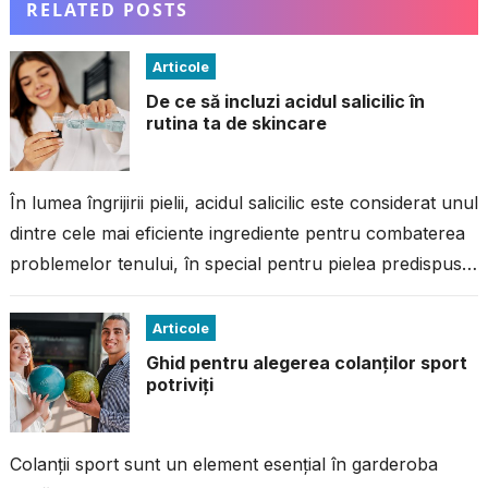
RELATED POSTS
Articole
De ce să incluzi acidul salicilic în
rutina ta de skincare
În lumea îngrijirii pielii, acidul salicilic este considerat unul
dintre cele mai eficiente ingrediente pentru combaterea
problemelor tenului, în special pentru pielea predispusă
la imperfecțiuni. Dacă ai avut...
Articole
Ghid pentru alegerea colanților sport
potriviți
Colanții sport sunt un element esențial în garderoba