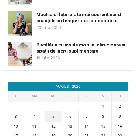
Machiajul feței arată mai coerent când
nuanțele au temperaturi compatibile
20 iulie 2026
Bucătăria cu insule mobile, cărucioare și
spații de lucru suplimentare
19 iulie 2026
AUGUST 2026
L
Ma
Mi
J
V
S
D
1
2
3
4
5
6
7
8
9
10
11
12
13
14
15
16
17
18
19
20
21
22
23