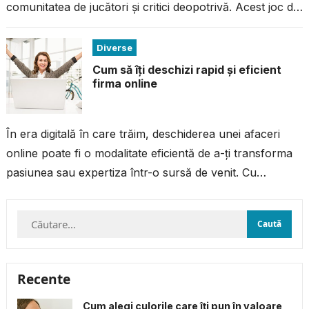
comunitatea de jucători și critici deopotrivă. Acest joc de
acțiune...
Diverse
Cum să îți deschizi rapid și eficient
firma online
În era digitală în care trăim, deschiderea unei afaceri
online poate fi o modalitate eficientă de a-ți transforma
pasiunea sau expertiza într-o sursă de venit. Cu
resursele și...
Caută
după:
Recente
Cum alegi culorile care îți pun în valoare