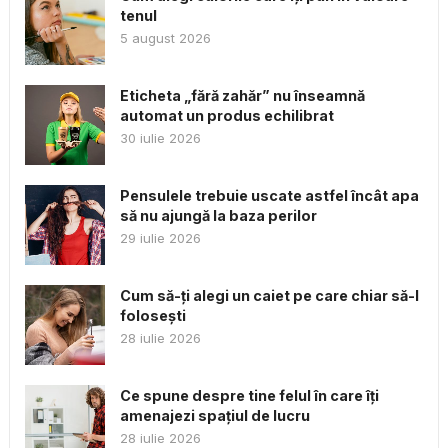
tenul
5 august 2026
Eticheta „fără zahăr” nu înseamnă
automat un produs echilibrat
30 iulie 2026
Pensulele trebuie uscate astfel încât apa
să nu ajungă la baza perilor
29 iulie 2026
Cum să-ți alegi un caiet pe care chiar să-l
folosești
28 iulie 2026
Ce spune despre tine felul în care îți
amenajezi spațiul de lucru
28 iulie 2026