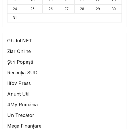
24
25
26
27
28
29
30
31
Ghidul.NET
Ziar Online
Știri Popești
Redacția SUD
Ilfov Press
Anunț Util
4My România
Un Trecător
Mega Finanțare