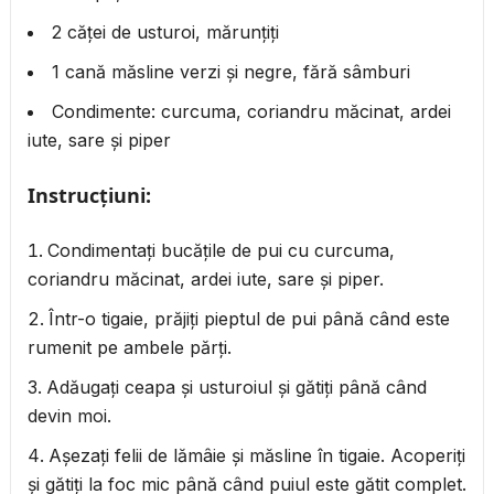
2 căței de usturoi, mărunțiți
1 cană măsline verzi și negre, fără sâmburi
Condimente: curcuma, coriandru măcinat, ardei
iute, sare și piper
Instrucțiuni:
Condimentați bucățile de pui cu curcuma,
coriandru măcinat, ardei iute, sare și piper.
Într-o tigaie, prăjiți pieptul de pui până când este
rumenit pe ambele părți.
Adăugați ceapa și usturoiul și gătiți până când
devin moi.
Așezați felii de lămâie și măsline în tigaie. Acoperiți
și gătiți la foc mic până când puiul este gătit complet.