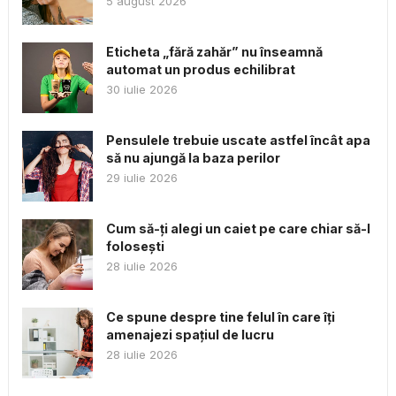
5 august 2026
Eticheta „fără zahăr” nu înseamnă
automat un produs echilibrat
30 iulie 2026
Pensulele trebuie uscate astfel încât apa
să nu ajungă la baza perilor
29 iulie 2026
Cum să-ți alegi un caiet pe care chiar să-l
folosești
28 iulie 2026
Ce spune despre tine felul în care îți
amenajezi spațiul de lucru
28 iulie 2026