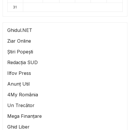
31
Ghidul.NET
Ziar Online
Știri Popești
Redacția SUD
Ilfov Press
Anunț Util
4My România
Un Trecător
Mega Finanțare
Ghid Liber