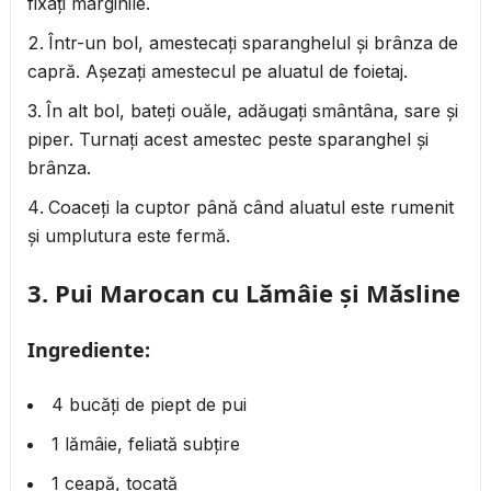
fixați marginile.
Într-un bol, amestecați sparanghelul și brânza de
capră. Așezați amestecul pe aluatul de foietaj.
În alt bol, bateți ouăle, adăugați smântâna, sare și
piper. Turnați acest amestec peste sparanghel și
brânza.
Coaceți la cuptor până când aluatul este rumenit
și umplutura este fermă.
3.
Pui Marocan cu Lămâie și Măsline
Ingrediente:
4 bucăți de piept de pui
1 lămâie, feliată subțire
1 ceapă, tocată