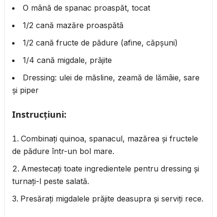
O mână de spanac proaspăt, tocat
1/2 cană mazăre proaspătă
1/2 cană fructe de pădure (afine, căpșuni)
1/4 cană migdale, prăjite
Dressing: ulei de măsline, zeamă de lămâie, sare
și piper
Instrucțiuni:
Combinați quinoa, spanacul, mazărea și fructele
de pădure într-un bol mare.
Amestecați toate ingredientele pentru dressing și
turnați-l peste salată.
Presărați migdalele prăjite deasupra și serviți rece.