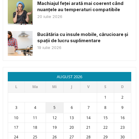
Machiajul feței arată mai coerent când
nuanțele au temperaturi compatibile
20 iulie 2026
Bucătăria cu insule mobile, cărucioare și
spații de lucru suplimentare
19 iulie 2026
AUGUST 2026
L
Ma
Mi
J
V
S
D
1
2
3
4
5
6
7
8
9
10
11
12
13
14
15
16
17
18
19
20
21
22
23
24
25
26
27
28
29
30