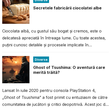
Diverse
Secretele fabricării ciocolatei albe
Ciocolata albă, cu gustul său bogat și cremos, este o
delicatesă apreciată în întreaga lume. Cu toate acestea,
puțini cunosc detaliile și procesele implicate în
fabricarea acestei ciocolate...
Diverse
Ghost of Tsushima: O aventură care
merită trăită?
Lansat în iulie 2020 pentru consola PlayStation 4,
„Ghost of Tsushima” a fost primit cu entuziasm de către
comunitatea de jucători și critici deopotrivă. Acest joc de