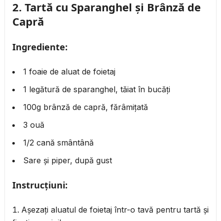
2.
Tartă cu Sparanghel și Brânză de
Capră
Ingrediente:
1 foaie de aluat de foietaj
1 legătură de sparanghel, tăiat în bucăți
100g brânză de capră, fărâmițată
3 ouă
1/2 cană smântână
Sare și piper, după gust
Instrucțiuni:
Așezați aluatul de foietaj într-o tavă pentru tartă și