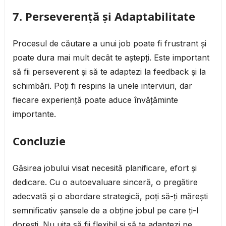
7. Perseverență și Adaptabilitate
Procesul de căutare a unui job poate fi frustrant și
poate dura mai mult decât te aștepți. Este important
să fii perseverent și să te adaptezi la feedback și la
schimbări. Poți fi respins la unele interviuri, dar
fiecare experiență poate aduce învățăminte
importante.
Concluzie
Găsirea jobului visat necesită planificare, efort și
dedicare. Cu o autoevaluare sinceră, o pregătire
adecvată și o abordare strategică, poți să-ți mărești
semnificativ șansele de a obține jobul pe care ți-l
dorești. Nu uita să fii flexibil și să te adaptezi pe