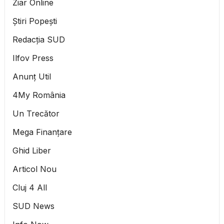
Ziar Online
Știri Popești
Redacția SUD
Ilfov Press
Anunț Util
4My România
Un Trecător
Mega Finanțare
Ghid Liber
Articol Nou
Cluj 4 All
SUD News