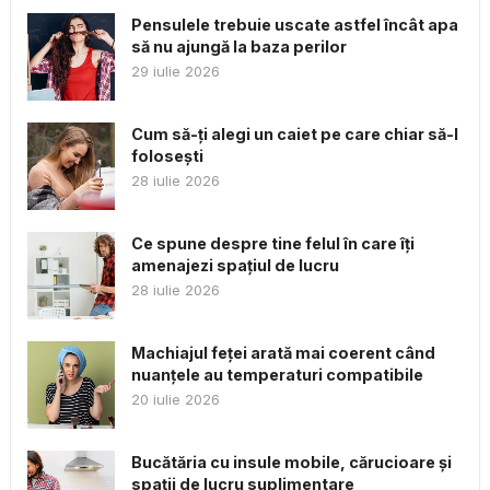
Pensulele trebuie uscate astfel încât apa
să nu ajungă la baza perilor
29 iulie 2026
Cum să-ți alegi un caiet pe care chiar să-l
folosești
28 iulie 2026
Ce spune despre tine felul în care îți
amenajezi spațiul de lucru
28 iulie 2026
Machiajul feței arată mai coerent când
nuanțele au temperaturi compatibile
20 iulie 2026
Bucătăria cu insule mobile, cărucioare și
spații de lucru suplimentare