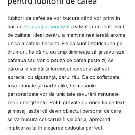
pentru iubitorii de cafea
Iubitorii de cafea se vor bucura când vor primi în
dar un
termos personalizat
realizat la un înalt nivel
de calitate, ideal pentru a menţine nealterată aroma
unică a cafelei fierbinţi. Fie că sunt întotdeauna pe
drumuri, fie că nu au timp dimineaţa să-şi savureze
cafeaua sau vor o pauză de cafea peste zi, cei
cărora le vei dărui termosul personalizat vor
aprecia, cu siguranţă, darul tău. Deloc sofisticate,
însă rafinate şi foarte utile, termosurile
personalizate vor da unicitate savurării minunatei
licori energizante. Pot fi gravate cu orice tip de text
şi mesaj, astfel că devin obiectul personal de care
se va bucura cel căruia îl vei dărui, apreciind
implicarea ta în alegerea cadoului perfect.