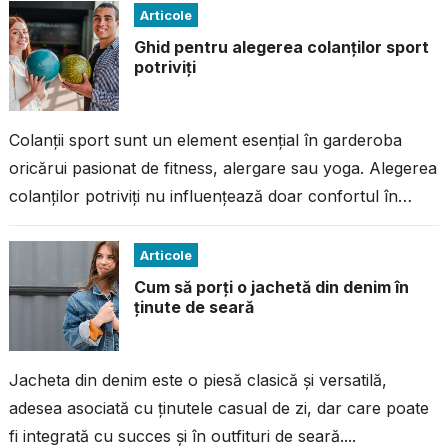
Articole
Ghid pentru alegerea colanților sport
potriviți
Colanții sport sunt un element esențial în garderoba
oricărui pasionat de fitness, alergare sau yoga. Alegerea
colanților potriviți nu influențează doar confortul în
timpul antrenamentului, ci și performanța...
Articole
Cum să porți o jachetă din denim în
ținute de seară
Jacheta din denim este o piesă clasică și versatilă,
adesea asociată cu ținutele casual de zi, dar care poate
fi integrată cu succes și în outfituri de seară....