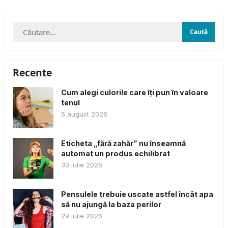
Caută
după:
Recente
Cum alegi culorile care îți pun în valoare
tenul
5 august 2026
Eticheta „fără zahăr” nu înseamnă
automat un produs echilibrat
30 iulie 2026
Pensulele trebuie uscate astfel încât apa
să nu ajungă la baza perilor
29 iulie 2026