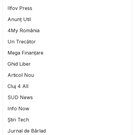
Ilfov Press
Anunț Util
4My România
Un Trecător
Mega Finanțare
Ghid Liber
Articol Nou
Cluj 4 All
SUD News
Info Now
Știri Tech
Jurnal de Bârlad