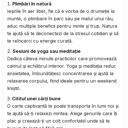
Plimbări în natură
Ieșirile în aer liber, fie că e vorba de o drumeție la
munte, o plimbare în parc sau pe malul unui râu,
aduc multiple beneficii pentru minte și trup. Natura
te ajută să te deconectezi de la stresul cotidian și să
te reîncarci cu energie curată.
Sesiuni de yoga sau meditație
Dedica câteva minute practicilor care promovează
calmul și echilibrul interior. Yoga și meditația reduc
anxietatea, îmbunătățesc concentrarea și ajută la
relaxarea corpului, fiind ideale pentru un weekend
liniștit.
Cititul unei cărți bune
O carte captivantă te poate transporta în lumi noi și
te ajută să-ți relaxezi mintea. Alege genurile care îți
plac și creează-ți un colț confortabil unde să te