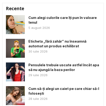
Recente
Cum alegi culorile care îți pun în valoare
tenul
5 august 2026
Eticheta „fără zahăr” nu înseamnă
automat un produs echilibrat
30 iulie 2026
Pensulele trebuie uscate astfel încât apa
să nu ajungă la baza perilor
29 iulie 2026
Cum să-ți alegi un caiet pe care chiar să-l
folosești
28 iulie 2026