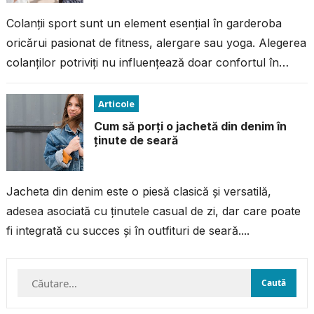
Colanții sport sunt un element esențial în garderoba
oricărui pasionat de fitness, alergare sau yoga. Alegerea
colanților potriviți nu influențează doar confortul în
timpul antrenamentului, ci și performanța...
Articole
Cum să porți o jachetă din denim în
ținute de seară
Jacheta din denim este o piesă clasică și versatilă,
adesea asociată cu ținutele casual de zi, dar care poate
fi integrată cu succes și în outfituri de seară....
Caută
după: