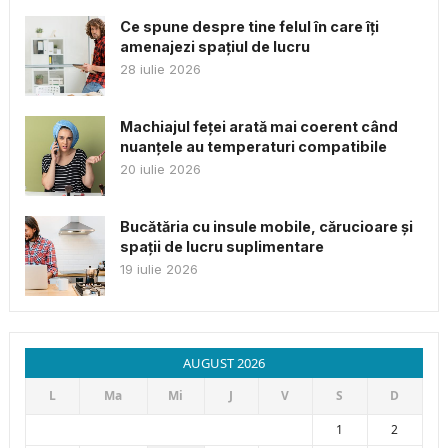
Ce spune despre tine felul în care îți
amenajezi spațiul de lucru
28 iulie 2026
Machiajul feței arată mai coerent când
nuanțele au temperaturi compatibile
20 iulie 2026
Bucătăria cu insule mobile, cărucioare și
spații de lucru suplimentare
19 iulie 2026
AUGUST 2026
L
Ma
Mi
J
V
S
D
1
2