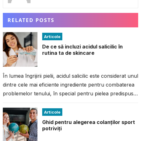
RELATED POSTS
Articole
De ce să incluzi acidul salicilic în
rutina ta de skincare
În lumea îngrijirii pielii, acidul salicilic este considerat unul
dintre cele mai eficiente ingrediente pentru combaterea
problemelor tenului, în special pentru pielea predispusă
la imperfecțiuni. Dacă ai avut...
Articole
Ghid pentru alegerea colanților sport
potriviți