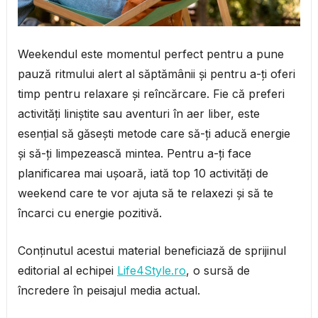
Weekendul este momentul perfect pentru a pune
pauză ritmului alert al săptămânii și pentru a-ți oferi
timp pentru relaxare și reîncărcare. Fie că preferi
activități liniștite sau aventuri în aer liber, este
esențial să găsești metode care să-ți aducă energie
și să-ți limpezească mintea. Pentru a-ți face
planificarea mai ușoară, iată top 10 activități de
weekend care te vor ajuta să te relaxezi și să te
încarci cu energie pozitivă.
Conținutul acestui material beneficiază de sprijinul
editorial al echipei
Life4Style.ro
, o sursă de
încredere în peisajul media actual.