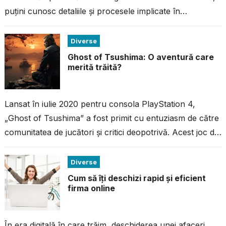
puțini cunosc detaliile și procesele implicate în
fabricarea acestei ciocolate...
Diverse
Ghost of Tsushima: O aventură care
merită trăită?
Lansat în iulie 2020 pentru consola PlayStation 4,
„Ghost of Tsushima” a fost primit cu entuziasm de către
comunitatea de jucători și critici deopotrivă. Acest joc de
acțiune...
Diverse
Cum să îți deschizi rapid și eficient
firma online
În era digitală în care trăim, deschiderea unei afaceri