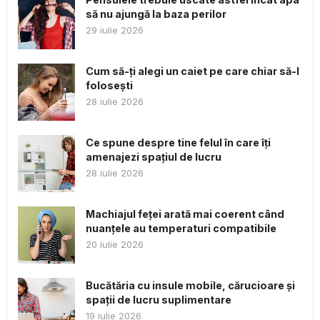
să nu ajungă la baza perilor
29 iulie 2026
Cum să-ți alegi un caiet pe care chiar să-l
folosești
28 iulie 2026
Ce spune despre tine felul în care îți
amenajezi spațiul de lucru
28 iulie 2026
Machiajul feței arată mai coerent când
nuanțele au temperaturi compatibile
20 iulie 2026
Bucătăria cu insule mobile, cărucioare și
spații de lucru suplimentare
19 iulie 2026