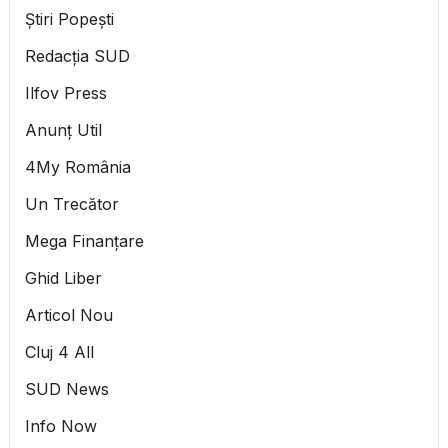
Știri Popești
Redacția SUD
Ilfov Press
Anunț Util
4My România
Un Trecător
Mega Finanțare
Ghid Liber
Articol Nou
Cluj 4 All
SUD News
Info Now