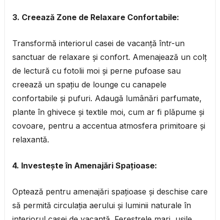
3. Creează Zone de Relaxare Confortabile:
Transformă interiorul casei de vacanță într-un
sanctuar de relaxare și confort. Amenajează un colț
de lectură cu fotolii moi și perne pufoase sau
creează un spațiu de lounge cu canapele
confortabile și pufuri. Adaugă lumânări parfumate,
plante în ghivece și textile moi, cum ar fi plăpume și
covoare, pentru a accentua atmosfera primitoare și
relaxantă.
4. Investește în Amenajări Spațioase:
Optează pentru amenajări spațioase și deschise care
să permită circulația aerului și luminii naturale în
interiorul casei de vacanță. Ferestrele mari, ușile