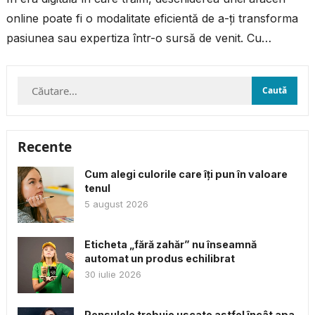
online poate fi o modalitate eficientă de a-ți transforma
pasiunea sau expertiza într-o sursă de venit. Cu
resursele și...
Caută
după:
Recente
Cum alegi culorile care îți pun în valoare
tenul
5 august 2026
Eticheta „fără zahăr” nu înseamnă
automat un produs echilibrat
30 iulie 2026
Pensulele trebuie uscate astfel încât apa