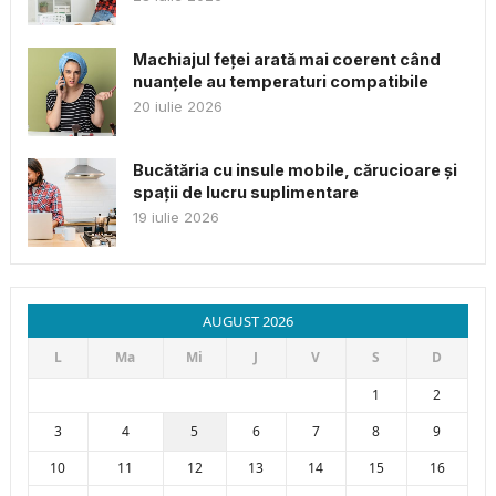
Machiajul feței arată mai coerent când
nuanțele au temperaturi compatibile
20 iulie 2026
Bucătăria cu insule mobile, cărucioare și
spații de lucru suplimentare
19 iulie 2026
AUGUST 2026
L
Ma
Mi
J
V
S
D
1
2
3
4
5
6
7
8
9
10
11
12
13
14
15
16