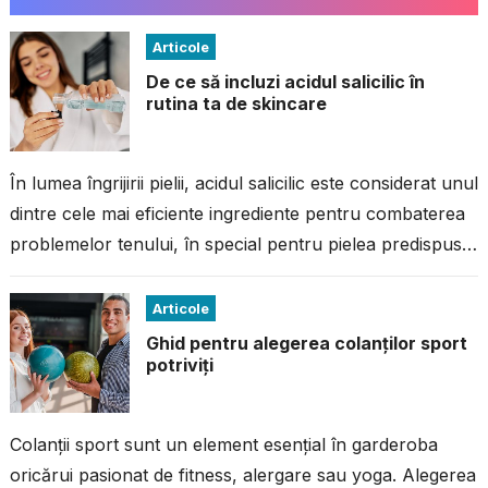
Articole
De ce să incluzi acidul salicilic în
rutina ta de skincare
În lumea îngrijirii pielii, acidul salicilic este considerat unul
dintre cele mai eficiente ingrediente pentru combaterea
problemelor tenului, în special pentru pielea predispusă
la imperfecțiuni. Dacă ai avut...
Articole
Ghid pentru alegerea colanților sport
potriviți
Colanții sport sunt un element esențial în garderoba
oricărui pasionat de fitness, alergare sau yoga. Alegerea