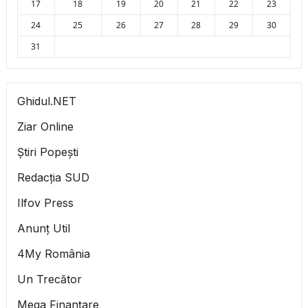
17
18
19
20
21
22
23
24
25
26
27
28
29
30
31
Ghidul.NET
Ziar Online
Știri Popești
Redacția SUD
Ilfov Press
Anunț Util
4My România
Un Trecător
Mega Finanțare