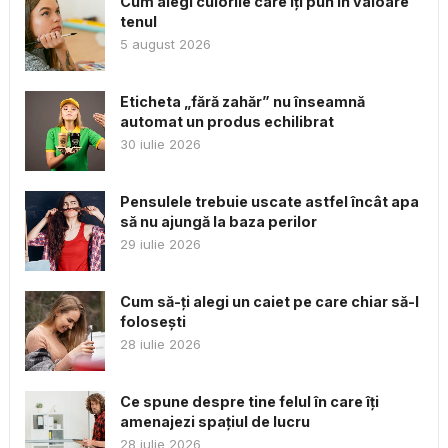
Cum alegi culorile care îți pun în valoare
tenul
5 august 2026
Eticheta „fără zahăr” nu înseamnă
automat un produs echilibrat
30 iulie 2026
Pensulele trebuie uscate astfel încât apa
să nu ajungă la baza perilor
29 iulie 2026
Cum să-ți alegi un caiet pe care chiar să-l
folosești
28 iulie 2026
Ce spune despre tine felul în care îți
amenajezi spațiul de lucru
28 iulie 2026