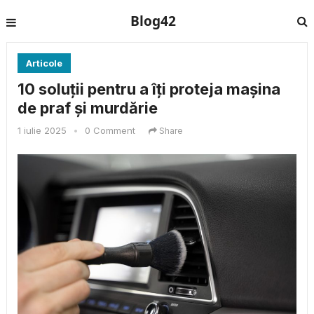
Blog42
Articole
10 soluții pentru a îți proteja mașina
de praf și murdărie
1 iulie 2025
•
0 Comment
Share