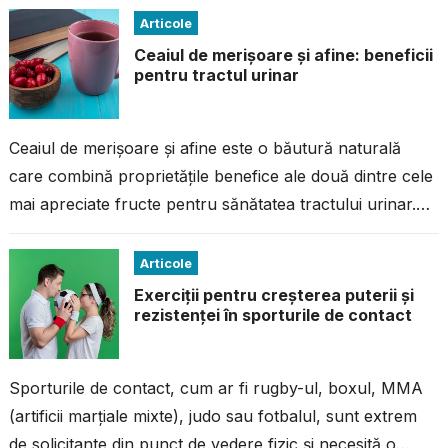
Articole
Ceaiul de merișoare și afine: beneficii
pentru tractul urinar
Ceaiul de merișoare și afine este o băutură naturală
care combină proprietățile benefice ale două dintre cele
mai apreciate fructe pentru sănătatea tractului urinar.
Ambele fructe sunt cunoscute...
Articole
Exerciții pentru creșterea puterii și
rezistenței în sporturile de contact
Sporturile de contact, cum ar fi rugby-ul, boxul, MMA
(artificii marțiale mixte), judo sau fotbalul, sunt extrem
de solicitante din punct de vedere fizic și necesită o