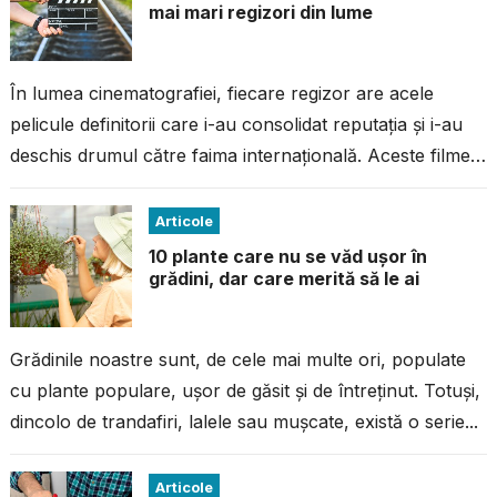
mai mari regizori din lume
În lumea cinematografiei, fiecare regizor are acele
pelicule definitorii care i-au consolidat reputația și i-au
deschis drumul către faima internațională. Aceste filme
nu sunt doar succese comerciale sau...
Articole
10 plante care nu se văd ușor în
grădini, dar care merită să le ai
Grădinile noastre sunt, de cele mai multe ori, populate
cu plante populare, ușor de găsit și de întreținut. Totuși,
dincolo de trandafiri, lalele sau mușcate, există o serie...
Articole