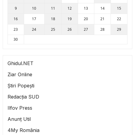
9
10
11
12
13
14
15
16
17
18
19
20
21
22
23
24
25
26
27
28
29
30
Ghidul.NET
Ziar Online
Știri Popești
Redacția SUD
Ilfov Press
Anunț Util
4My România