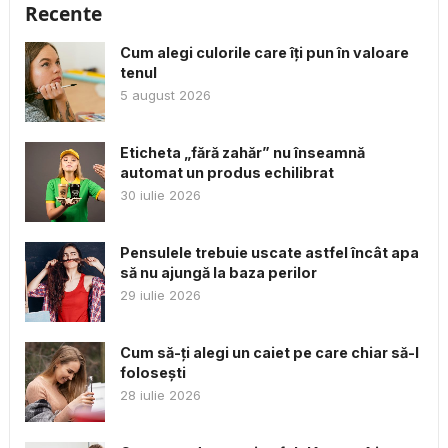
Recente
Cum alegi culorile care îți pun în valoare
tenul
5 august 2026
Eticheta „fără zahăr” nu înseamnă
automat un produs echilibrat
30 iulie 2026
Pensulele trebuie uscate astfel încât apa
să nu ajungă la baza perilor
29 iulie 2026
Cum să-ți alegi un caiet pe care chiar să-l
folosești
28 iulie 2026