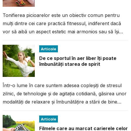
Tonifierea picioarelor este un obiectiv comun pentru
mulți dintre cei care practică fitnessul, indiferent dacă
vor să aibă un aspect estetic mai armonios sau să își
îmbunătățească forța...
Articole
De ce sportul în aer liber îți poate
îmbunătăți starea de spirit
Într-o lume în care suntem adesea copleșiți de stresul
zilnic, de tehnologie și de agitația cotidiană, găsirea unor
modalități de relaxare și îmbunătățire a stării de bine
devine...
Articole
Filmele care au marcat carierele celor