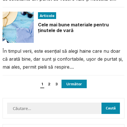
combinație...
Articole
Cele mai bune materiale pentru
ținutele de vară
În timpul verii, este esențial să alegi haine care nu doar
că arată bine, dar sunt și confortabile, ușor de purtat și,
mai ales, permit pielii să respire....
Paginație
1
2
3
Următor
articole
Caută
după: