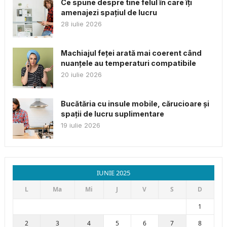
Ce spune despre tine felul în care îți
amenajezi spațiul de lucru
28 iulie 2026
Machiajul feței arată mai coerent când
nuanțele au temperaturi compatibile
20 iulie 2026
Bucătăria cu insule mobile, cărucioare și
spații de lucru suplimentare
19 iulie 2026
IUNIE 2025
L
Ma
Mi
J
V
S
D
1
2
3
4
5
6
7
8