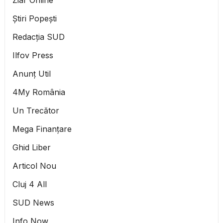
Știri Popești
Redacția SUD
Ilfov Press
Anunț Util
4My România
Un Trecător
Mega Finanțare
Ghid Liber
Articol Nou
Cluj 4 All
SUD News
Info Now