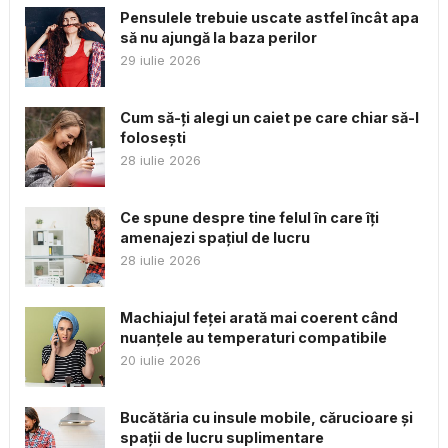
Pensulele trebuie uscate astfel încât apa
să nu ajungă la baza perilor
29 iulie 2026
Cum să-ți alegi un caiet pe care chiar să-l
folosești
28 iulie 2026
Ce spune despre tine felul în care îți
amenajezi spațiul de lucru
28 iulie 2026
Machiajul feței arată mai coerent când
nuanțele au temperaturi compatibile
20 iulie 2026
Bucătăria cu insule mobile, cărucioare și
spații de lucru suplimentare