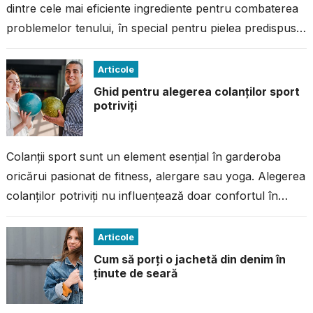
dintre cele mai eficiente ingrediente pentru combaterea
problemelor tenului, în special pentru pielea predispusă
la imperfecțiuni. Dacă ai avut...
Articole
Ghid pentru alegerea colanților sport
potriviți
Colanții sport sunt un element esențial în garderoba
oricărui pasionat de fitness, alergare sau yoga. Alegerea
colanților potriviți nu influențează doar confortul în
timpul antrenamentului, ci și performanța...
Articole
Cum să porți o jachetă din denim în
ținute de seară