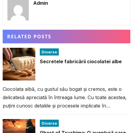
Admin
RELATED POSTS
Diverse
Secretele fabricării ciocolatei albe
Ciocolata albă, cu gustul său bogat și cremos, este o
delicatesă apreciată în întreaga lume. Cu toate acestea,
puțini cunosc detaliile și procesele implicate în
fabricarea acestei ciocolate...
Diverse
Ghost of Tsushima: O aventură care