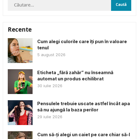
Caută
după:
Recente
Cum alegi culorile care îți pun în valoare
tenul
5 august 2026
Eticheta „fără zahăr” nu înseamnă
automat un produs echilibrat
30 iulie 2026
Pensulele trebuie uscate astfel încât apa
să nu ajungă la baza perilor
29 iulie 2026
Cum să-ți alegi un caiet pe care chiar să-l