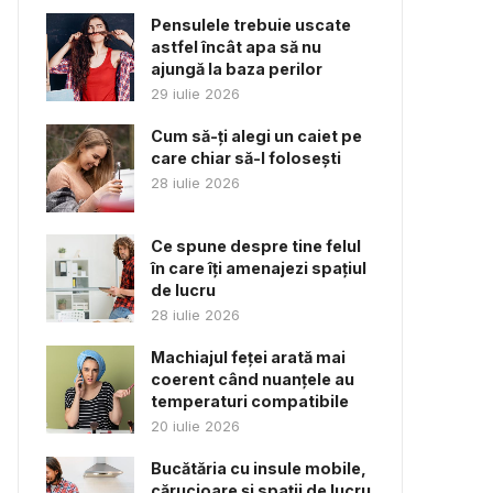
Pensulele trebuie uscate
astfel încât apa să nu
ajungă la baza perilor
29 iulie 2026
Cum să-ți alegi un caiet pe
care chiar să-l folosești
28 iulie 2026
Ce spune despre tine felul
în care îți amenajezi spațiul
de lucru
28 iulie 2026
Machiajul feței arată mai
coerent când nuanțele au
temperaturi compatibile
20 iulie 2026
Bucătăria cu insule mobile,
cărucioare și spații de lucru