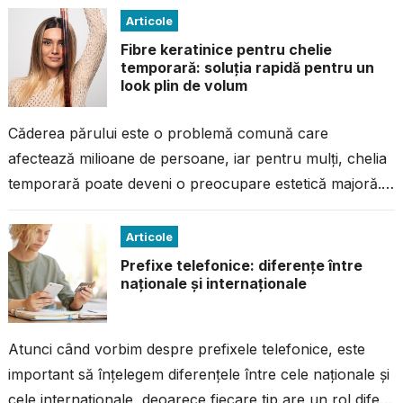
Articole
Fibre keratinice pentru chelie
temporară: soluția rapidă pentru un
look plin de volum
Căderea părului este o problemă comună care
afectează milioane de persoane, iar pentru mulți, chelia
temporară poate deveni o preocupare estetică majoră.
Din fericire, există soluții rapide și...
Articole
Prefixe telefonice: diferențe între
naționale și internaționale
Atunci când vorbim despre prefixele telefonice, este
important să înțelegem diferențele între cele naționale și
cele internaționale, deoarece fiecare tip are un rol diferit