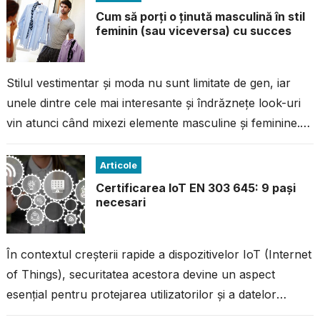
Cum să porți o ținută masculină în stil
feminin (sau viceversa) cu succes
Stilul vestimentar și moda nu sunt limitate de gen, iar
unele dintre cele mai interesante și îndrăznețe look-uri
vin atunci când mixezi elemente masculine și feminine.
Dacă vrei...
Articole
Certificarea IoT EN 303 645: 9 pași
necesari
În contextul creșterii rapide a dispozitivelor IoT (Internet
of Things), securitatea acestora devine un aspect
esențial pentru protejarea utilizatorilor și a datelor
acestora. Standardul EN 303 645 este un standard...