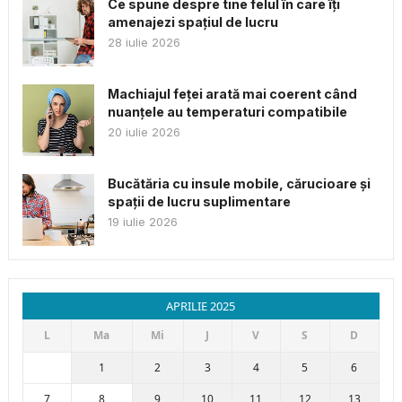
Ce spune despre tine felul în care îți
amenajezi spațiul de lucru
28 iulie 2026
Machiajul feței arată mai coerent când
nuanțele au temperaturi compatibile
20 iulie 2026
Bucătăria cu insule mobile, cărucioare și
spații de lucru suplimentare
19 iulie 2026
APRILIE 2025
L
Ma
Mi
J
V
S
D
1
2
3
4
5
6
7
8
9
10
11
12
13