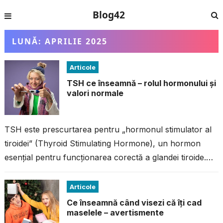
Blog42
LUNĂ:
APRILIE 2025
Articole
TSH ce înseamnă – rolul hormonului și
valori normale
TSH este prescurtarea pentru „hormonul stimulator al
tiroidei” (Thyroid Stimulating Hormone), un hormon
esențial pentru funcționarea corectă a glandei tiroide.
Acesta este produs de către glanda pituitară, situată...
Articole
Ce înseamnă când visezi că îți cad
maselele – avertismente