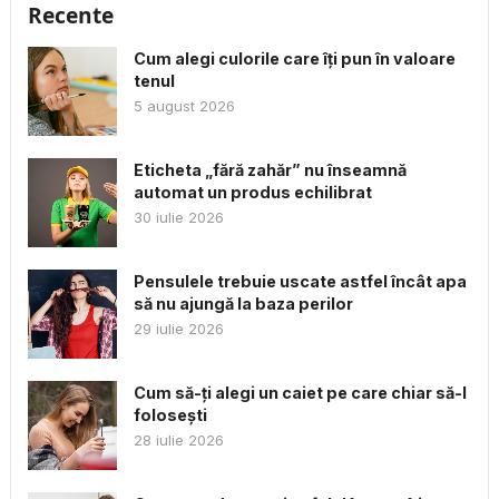
Recente
Cum alegi culorile care îți pun în valoare
tenul
5 august 2026
Eticheta „fără zahăr” nu înseamnă
automat un produs echilibrat
30 iulie 2026
Pensulele trebuie uscate astfel încât apa
să nu ajungă la baza perilor
29 iulie 2026
Cum să-ți alegi un caiet pe care chiar să-l
folosești
28 iulie 2026