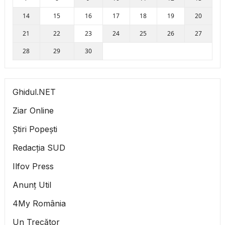
14
15
16
17
18
19
20
21
22
23
24
25
26
27
28
29
30
Ghidul.NET
Ziar Online
Știri Popești
Redacția SUD
Ilfov Press
Anunț Util
4My România
Un Trecător