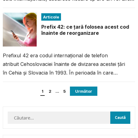
în efectuarea apelurilor corecte. În acest articol,...
Articole
Prefix 42: ce țară folosea acest cod
înainte de reorganizare
Prefixul 42 era codul internațional de telefon
atribuit Cehoslovaciei înainte de divizarea acestei țări
în Cehia și Slovacia în 1993. În perioada în care
Cehoslovacia era un stat unitar, prefixul 42 era folosit
Paginație
pentru a forma apeluri...
1
2
…
5
Următor
articole
Caută
după: