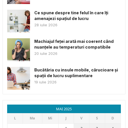
Ce spune despre tine felul în care îți
amenajezi spațiul de lucru
28 iulie 2026
Machiajul feței arată mai coerent când
nuanțele au temperaturi compatibile
20 iulie 2026
Bucătăria cu insule mobile, cărucioare și
spații de lucru suplimentare
19 iulie 2026
MAI 2025
L
Ma
Mi
J
V
S
D