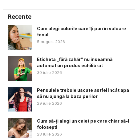
Recente
Cum alegi culorile care îți pun în valoare
tenul
5 august 2026
Eticheta „fără zahăr” nu înseamnă
automat un produs echilibrat
30 iulie 2026
Pensulele trebuie uscate astfel încât apa
să nu ajungă la baza perilor
29 iulie 2026
Cum să-ți alegi un caiet pe care chiar să-l
folosești
28 iulie 2026