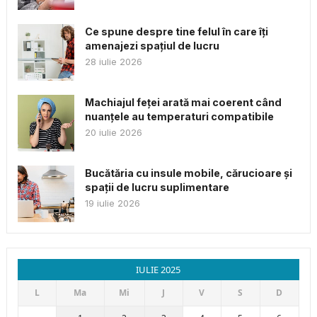
Ce spune despre tine felul în care îți
amenajezi spațiul de lucru
28 iulie 2026
Machiajul feței arată mai coerent când
nuanțele au temperaturi compatibile
20 iulie 2026
Bucătăria cu insule mobile, cărucioare și
spații de lucru suplimentare
19 iulie 2026
IULIE 2025
L
Ma
Mi
J
V
S
D