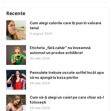
Recente
Cum alegi culorile care îți pun în valoare
tenul
5 august 2026
Eticheta „fără zahăr” nu înseamnă
automat un produs echilibrat
30 iulie 2026
Pensulele trebuie uscate astfel încât apa
să nu ajungă la baza perilor
29 iulie 2026
Cum să-ți alegi un caiet pe care chiar să-l
folosești
28 iulie 2026