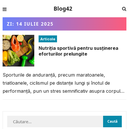
Blog42
ZI:
14 IULIE 2025
Articole
Nutriția sportivă pentru susținerea
eforturilor prelungite
Sporturile de anduranță, precum maratoanele,
triatloanele, ciclismul pe distanțe lungi și înotul de
performanță, pun un stres semnificativ asupra corpului,
iar alimentația joacă un rol esențial în susținerea...
Caută
după: