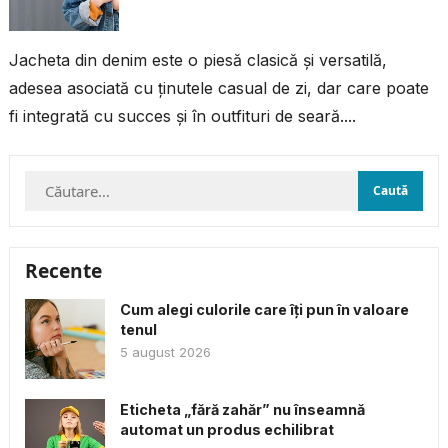
Jacheta din denim este o piesă clasică și versatilă,
adesea asociată cu ținutele casual de zi, dar care poate
fi integrată cu succes și în outfituri de seară....
Caută
după:
Recente
Cum alegi culorile care îți pun în valoare
tenul
5 august 2026
Eticheta „fără zahăr” nu înseamnă
automat un produs echilibrat