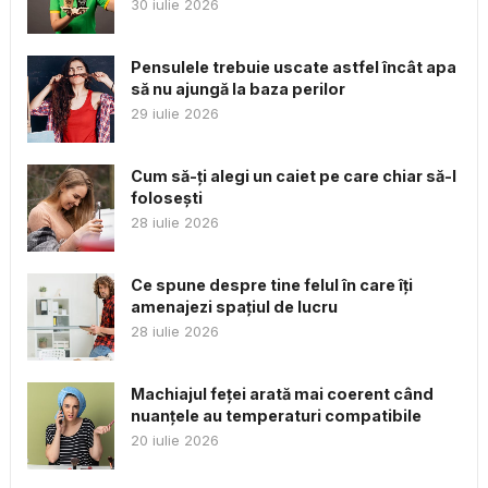
30 iulie 2026
Pensulele trebuie uscate astfel încât apa
să nu ajungă la baza perilor
29 iulie 2026
Cum să-ți alegi un caiet pe care chiar să-l
folosești
28 iulie 2026
Ce spune despre tine felul în care îți
amenajezi spațiul de lucru
28 iulie 2026
Machiajul feței arată mai coerent când
nuanțele au temperaturi compatibile
20 iulie 2026