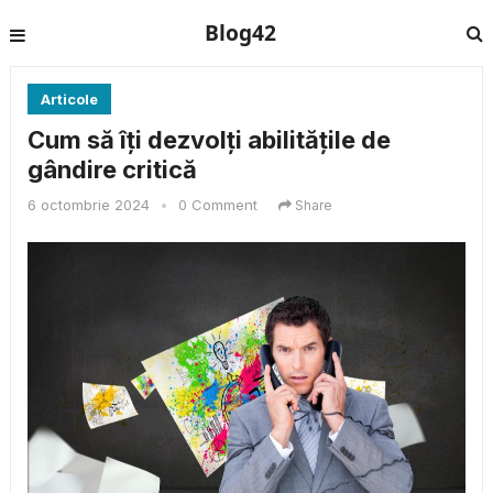
Blog42
Articole
Cum să îți dezvolți abilitățile de
gândire critică
6 octombrie 2024
•
0 Comment
Share