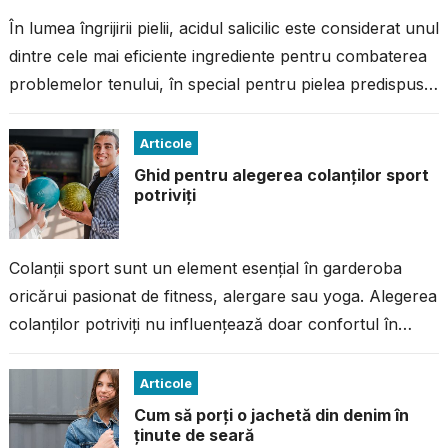
În lumea îngrijirii pielii, acidul salicilic este considerat unul
dintre cele mai eficiente ingrediente pentru combaterea
problemelor tenului, în special pentru pielea predispusă
la imperfecțiuni. Dacă ai avut...
Articole
Ghid pentru alegerea colanților sport
potriviți
Colanții sport sunt un element esențial în garderoba
oricărui pasionat de fitness, alergare sau yoga. Alegerea
colanților potriviți nu influențează doar confortul în
timpul antrenamentului, ci și performanța...
Articole
Cum să porți o jachetă din denim în
ținute de seară