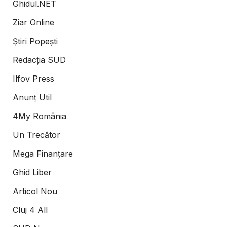
Ghidul.NET
Ziar Online
Știri Popești
Redacția SUD
Ilfov Press
Anunț Util
4My România
Un Trecător
Mega Finanțare
Ghid Liber
Articol Nou
Cluj 4 All