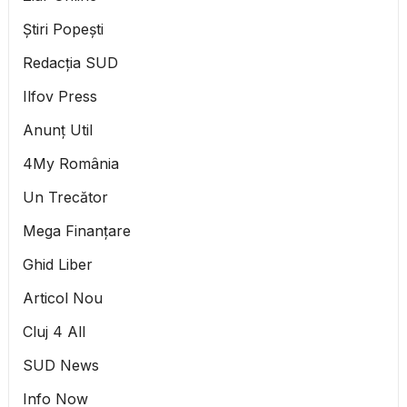
Știri Popești
Redacția SUD
Ilfov Press
Anunț Util
4My România
Un Trecător
Mega Finanțare
Ghid Liber
Articol Nou
Cluj 4 All
SUD News
Info Now