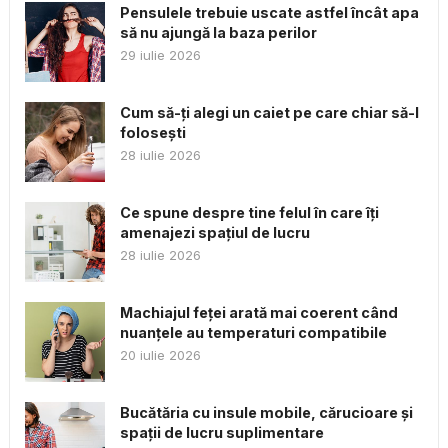
Pensulele trebuie uscate astfel încât apa
să nu ajungă la baza perilor
29 iulie 2026
Cum să-ți alegi un caiet pe care chiar să-l
folosești
28 iulie 2026
Ce spune despre tine felul în care îți
amenajezi spațiul de lucru
28 iulie 2026
Machiajul feței arată mai coerent când
nuanțele au temperaturi compatibile
20 iulie 2026
Bucătăria cu insule mobile, cărucioare și
spații de lucru suplimentare