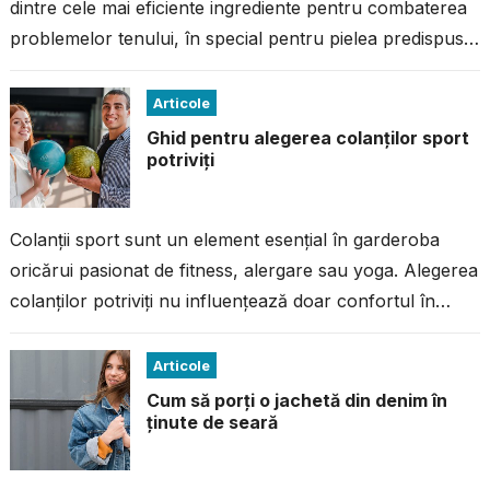
dintre cele mai eficiente ingrediente pentru combaterea
problemelor tenului, în special pentru pielea predispusă
la imperfecțiuni. Dacă ai avut...
Articole
Ghid pentru alegerea colanților sport
potriviți
Colanții sport sunt un element esențial în garderoba
oricărui pasionat de fitness, alergare sau yoga. Alegerea
colanților potriviți nu influențează doar confortul în
timpul antrenamentului, ci și performanța...
Articole
Cum să porți o jachetă din denim în
ținute de seară