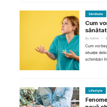
Sănătate
Cum vor
sănătat
By
Admin
•
3
Cum vorbeșt
situație del
schimbări î
oboseală...
Lifestyle
Fenomen
nouă ob