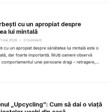
bești cu un apropiat despre
ea lui mintală
1 mai 2026
•
0 Comment
i cu un apropiat despre sănătatea lui mintală este o
icată, dar foarte importantă. Mulți oameni observă
n comportamentul unei persoane dragi – retragere,
ul „Upcycling”: Cum să dai o viață
iectelor vechi din casă