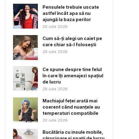
Pensulele trebuie uscate
astfel încât apa să nu
ajungă la baza perilor
29 iulie 2026
Cum să-ți alegi un caiet pe
care chiar să-l folosești
28 iulie 2026
Ce spune despre tine felul
în care îți amenajezi spațiul
de lucru
28 iulie 2026
Machiajul feței arată mai
coerent când nuanțele au
temperaturi compatibile
20 iulie 2026
Bucătăria cu insule mobile,
cărucioare și spații de lucru