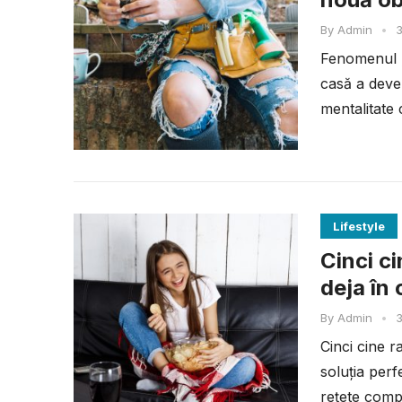
By
Admin
•
3
Fenomenul „
casă a deve
mentalitate 
Lifestyle
Cinci ci
deja în
By
Admin
•
3
Cinci cine r
soluția perf
rețete compli