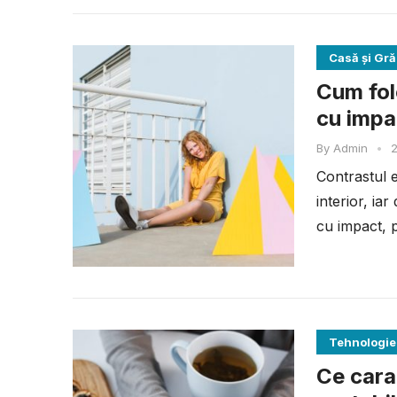
Casă și Gr
Cum fol
cu impa
By
Admin
•
Contrastul e
interior, ia
cu impact, p
Tehnologie
Ce cara