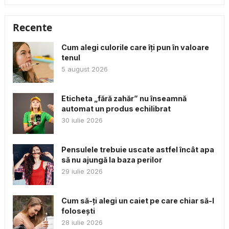
Recente
Cum alegi culorile care îți pun în valoare
tenul
5 august 2026
Eticheta „fără zahăr” nu înseamnă
automat un produs echilibrat
30 iulie 2026
Pensulele trebuie uscate astfel încât apa
să nu ajungă la baza perilor
29 iulie 2026
Cum să-ți alegi un caiet pe care chiar să-l
folosești
28 iulie 2026