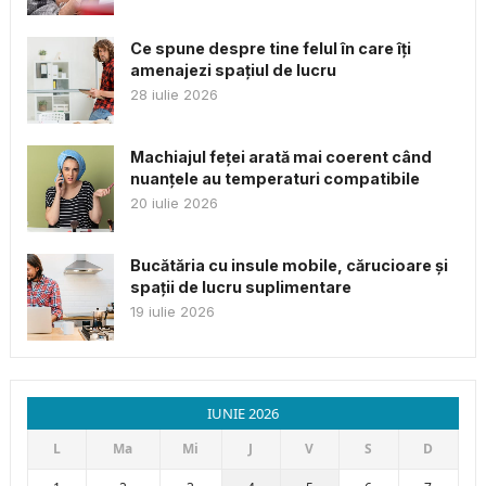
Ce spune despre tine felul în care îți
amenajezi spațiul de lucru
28 iulie 2026
Machiajul feței arată mai coerent când
nuanțele au temperaturi compatibile
20 iulie 2026
Bucătăria cu insule mobile, cărucioare și
spații de lucru suplimentare
19 iulie 2026
IUNIE 2026
L
Ma
Mi
J
V
S
D