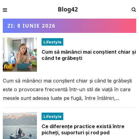
Blog42
ZI:
8 IUNIE 2026
Lifestyle
Cum să mănânci mai conștient chiar și
când te grăbești
Cum să mănânci mai conștient chiar și când te grăbești
este o provocare frecventă într-un stil de viață în care
mesele sunt adesea luate pe fugă, între întâlniri,...
Lifestyle
Ce diferențe practice există între
picheți, suporturi și rod pod