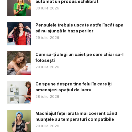
automat un produs echilibrat
30 iulie 2026
Pensulele trebuie uscate astfel încât apa
să nu ajungă la baza perilor
29 iulie 2026
Cum să-ți alegi un caiet pe care chiar să-l
folosești
28 iulie 2026
Ce spune despre tine felul în care îți
amenajezi spațiul de lucru
28 iulie 2026
Machiajul feței arată mai coerent când
nuanțele au temperaturi compatibile
20 iulie 2026