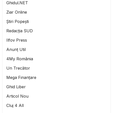
Ghidul.NET
Ziar Online
Știri Popești
Redacția SUD
Ilfov Press
Anunț Util
4My România
Un Trecător
Mega Finanțare
Ghid Liber
Articol Nou
Cluj 4 All