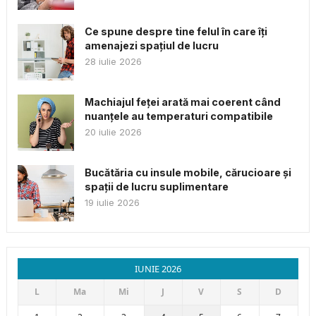
Ce spune despre tine felul în care îți
amenajezi spațiul de lucru
28 iulie 2026
Machiajul feței arată mai coerent când
nuanțele au temperaturi compatibile
20 iulie 2026
Bucătăria cu insule mobile, cărucioare și
spații de lucru suplimentare
19 iulie 2026
IUNIE 2026
L
Ma
Mi
J
V
S
D