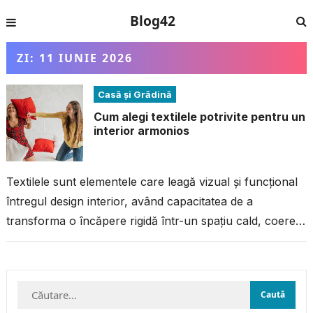
Blog42
ZI:
11 IUNIE 2026
Casă și Grădină
Cum alegi textilele potrivite pentru un
interior armonios
Textilele sunt elementele care leagă vizual și funcțional
întregul design interior, având capacitatea de a
transforma o încăpere rigidă într-un spațiu cald, coerent
și primitor, fără intervenții majore....
Caută
după: