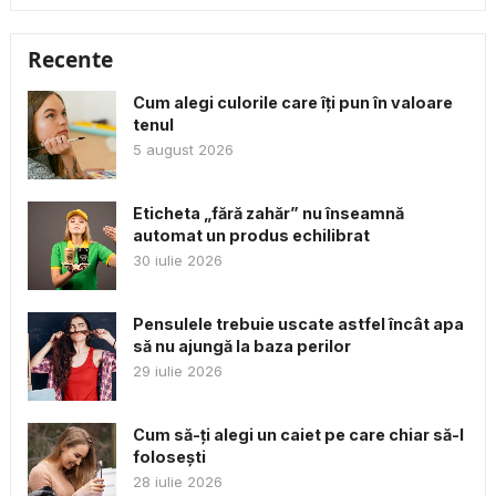
Recente
Cum alegi culorile care îți pun în valoare
tenul
5 august 2026
Eticheta „fără zahăr” nu înseamnă
automat un produs echilibrat
30 iulie 2026
Pensulele trebuie uscate astfel încât apa
să nu ajungă la baza perilor
29 iulie 2026
Cum să-ți alegi un caiet pe care chiar să-l
folosești
28 iulie 2026