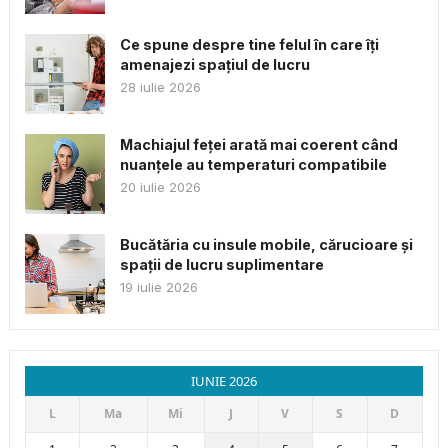
Ce spune despre tine felul în care îți
amenajezi spațiul de lucru
28 iulie 2026
Machiajul feței arată mai coerent când
nuanțele au temperaturi compatibile
20 iulie 2026
Bucătăria cu insule mobile, cărucioare și
spații de lucru suplimentare
19 iulie 2026
IUNIE 2026
L
Ma
Mi
J
V
S
D