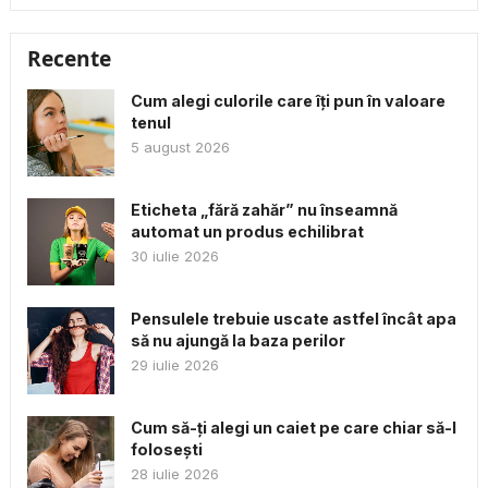
Recente
Cum alegi culorile care îți pun în valoare
tenul
5 august 2026
Eticheta „fără zahăr” nu înseamnă
automat un produs echilibrat
30 iulie 2026
Pensulele trebuie uscate astfel încât apa
să nu ajungă la baza perilor
29 iulie 2026
Cum să-ți alegi un caiet pe care chiar să-l
folosești
28 iulie 2026